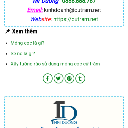
Mr Dương
:
0888.888.767
Email:
kinhdoanh@cutram.net
Web
site
:
https://cutram.net
📌 Xem thêm
Móng cọc là gì?
Sê nô là gì?
Xây tường rào sử dụng móng cọc cừ tràm