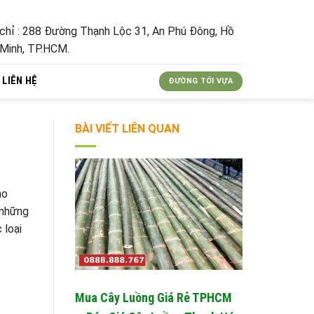
 chỉ : 288 Đường Thạnh Lộc 31, An Phú Đông, Hồ
 Minh, TP.HCM.
LIÊN HỆ
ĐƯỜNG TỚI VỰA
BÀI VIẾT LIÊN QUAN
ho
 những
 loại
Mua Cây Luồng Giá Rẻ TPHCM