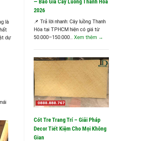
— Báo Giá Cây Luồng Thanh Hóa
2026
📌 Trả lời nhanh: Cây luồng Thanh
g là
Hóa tại TPHCM hiện có giá từ
nhất
50.000–150.000...
Xem thêm →
ật dự
mái
Cót Tre Trang Trí – Giải Pháp
Decor Tiết Kiệm Cho Mọi Không
Gian