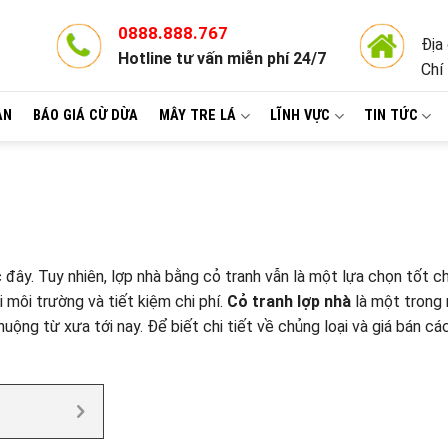
0888.888.767
Địa
Hotline tư vấn miễn phí 24/7
Chí
ÀN
BÁO GIÁ CỪ DỪA
MÂY TRE LÁ
LĨNH VỰC
TIN TỨC
 đây. Tuy nhiên, lợp nhà bằng cỏ tranh vẫn là một lựa chọn tốt c
 môi trường và tiết kiệm chi phí.
Cỏ tranh lợp nhà
là một trong
uộng từ xưa tới nay. Để biết chi tiết về chủng loại và giá bán các