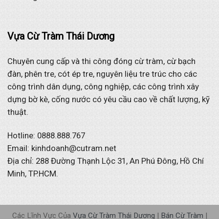
Vựa Cừ Tràm Thái Dương
Chuyên cung cấp và thi công đóng cừ tràm, cừ bạch
đàn, phên tre, cót ép tre, nguyên liệu tre trúc cho các
công trình dân dụng, công nghiệp, các công trình xây
dựng bờ kè, cống nước có yêu cầu cao về chất lượng, kỹ
thuật.
Hotline: 0888.888.767
Email: kinhdoanh@cutram.net
Địa chỉ: 288 Đường Thạnh Lộc 31, An Phú Đông, Hồ Chí
Minh, TP.HCM.
Các Lĩnh Vực Của
Vựa Cừ Tràm Thái Dương
|
Bán Cừ Tràm
|