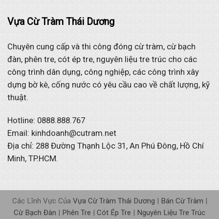
Vựa Cừ Tràm Thái Dương
Chuyên cung cấp và thi công đóng cừ tràm, cừ bạch
đàn, phên tre, cót ép tre, nguyên liệu tre trúc cho các
công trình dân dụng, công nghiệp, các công trình xây
dựng bờ kè, cống nước có yêu cầu cao về chất lượng, kỹ
thuật.
Hotline: 0888.888.767
Email: kinhdoanh@cutram.net
Địa chỉ: 288 Đường Thạnh Lộc 31, An Phú Đông, Hồ Chí
Minh, TP.HCM.
Các Lĩnh Vực Của
Vựa Cừ Tràm Thái Dương
|
Bán Cừ Tràm
|
Cừ Bạch Đàn
|
Phên Tre
|
Cót Ép Tre
|
Nguyên Liệu Tre Trúc