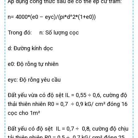
Áp dụng công thức sau để có thể ép cừ tràm:
n= 4000*(e0 – eyc)/(pi*d^2*(1+e0))
Trong đó: n: Số lượng cọc
d: Đường kính dọc
e0: Độ rỗng tự nhiên
eyc: Độ rỗng yêu cầu
Đất yếu vừa có độ sệt IL = 0,55 ÷ 0,6, cường độ
thải thiên nhiên R0 = 0,7 ÷ 0,9 kG/ cm² đóng 16
cọc cho 1m²
Đất yếu có độ sệt IL = 0,7 ÷ 0,8, cường độ chịu
tải thiên nhiên R0 = 0,5 ÷ 0,7 kG/ cm² đóng 25