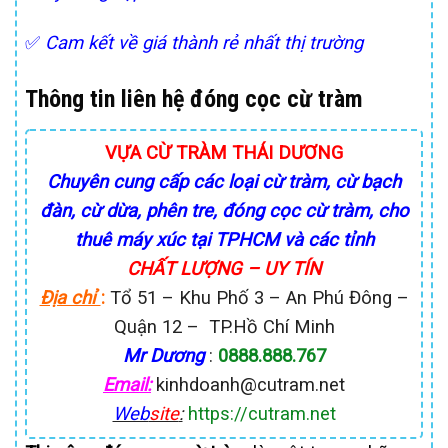
✅
Cam kết về giá thành rẻ nhất thị trường
Thông tin liên hệ đóng cọc cừ tràm
VỰA CỪ TRÀM THÁI DƯƠNG
Chuyên cung cấp các loại cừ tràm, cừ bạch
đàn, cừ dừa, phên tre, đóng cọc cừ tràm, cho
thuê máy xúc tại TPHCM và các tỉnh
CHẤT LƯỢNG – UY TÍN
Địa chỉ
:
Tổ 51 – Khu Phố 3 – An Phú Đông –
Quận 12 – TP.Hồ Chí Minh
Mr Dương
:
0888.888.767
Email:
kinhdoanh@cutram.net
Web
site
:
https://cutram.net