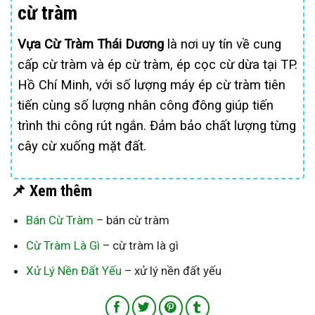
cừ tràm
Vựa Cừ Tràm Thái Dương
là nơi uy tín về cung
cấp cừ tràm và ép cừ tràm, ép cọc cừ dừa tại TP.
Hồ Chí Minh, với số lượng máy ép cừ tràm tiên
tiến cùng số lượng nhân công đông giúp tiến
trình thi công rút ngắn. Đảm bảo chất lượng từng
cây cừ xuống mặt đất.
📌 Xem thêm
Bán Cừ Tràm
– bán cừ tràm
Cừ Tràm Là Gì
– cừ tràm là gì
Xử Lý Nền Đất Yếu
– xử lý nền đất yếu