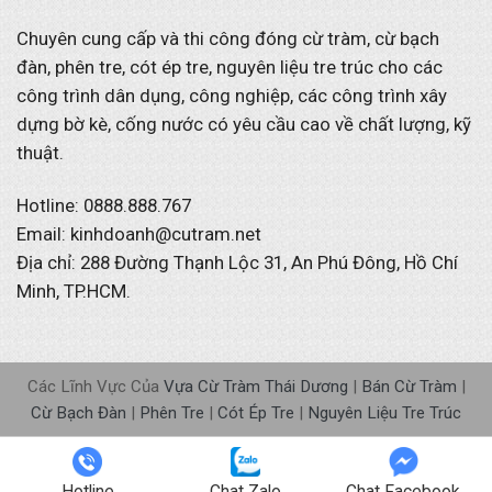
Chuyên cung cấp và thi công đóng cừ tràm, cừ bạch
đàn, phên tre, cót ép tre, nguyên liệu tre trúc cho các
công trình dân dụng, công nghiệp, các công trình xây
dựng bờ kè, cống nước có yêu cầu cao về chất lượng, kỹ
thuật.
Hotline: 0888.888.767
Email: kinhdoanh@cutram.net
Địa chỉ: 288 Đường Thạnh Lộc 31, An Phú Đông, Hồ Chí
Minh, TP.HCM.
Các Lĩnh Vực Của
Vựa Cừ Tràm Thái Dương
|
Bán Cừ Tràm
|
Cừ Bạch Đàn
|
Phên Tre
|
Cót Ép Tre
|
Nguyên Liệu Tre Trúc
📞 Gọi 0888.888.767
💬 Nhắn Zalo
Hotline
Chat Zalo
Chat Facebook