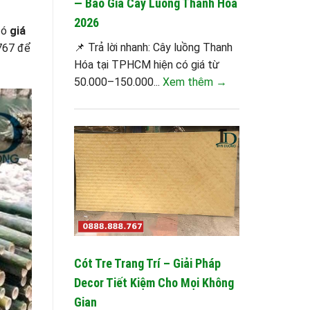
— Báo Giá Cây Luồng Thanh Hóa
2026
có
giá
📌 Trả lời nhanh: Cây luồng Thanh
.767 để
Hóa tại TPHCM hiện có giá từ
50.000–150.000...
Xem thêm →
Cót Tre Trang Trí – Giải Pháp
Decor Tiết Kiệm Cho Mọi Không
Gian