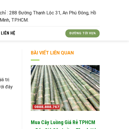
 chỉ : 288 Đường Thạnh Lộc 31, An Phú Đông, Hồ
 Minh, TP.HCM.
LIÊN HỆ
ĐƯỜNG TỚI VỰA
BÀI VIẾT LIÊN QUAN
á trị
ưới đây
Mua Cây Luồng Giá Rẻ TPHCM