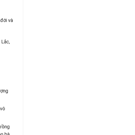
 đới và
 Lắc,
ượng
 vô
trồng
ho bà