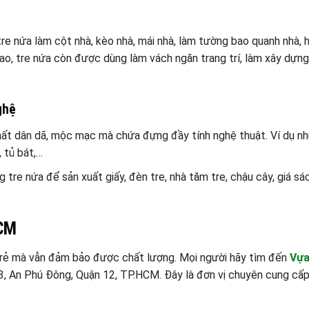
tre nứa làm cột nhà, kèo nhà, mái nhà, làm tường bao quanh nhà, 
 cao, tre nứa còn được dùng làm vách ngăn trang trí, làm xây dựn
ghệ
ất dân dã, mộc mạc mà chứa đựng đầy tính nghệ thuật. Ví dụ nh
, tủ bát,…
tre nứa để sản xuất giấy, đèn tre, nhà tăm tre, chậu cây, giá sác
HCM
 rẻ mà vẫn đảm bảo được chất lượng. Mọi người hãy tìm đến
Vựa
P3, An Phú Đông, Quận 12, TP.HCM. Đây là đơn vị chuyên cung cấp