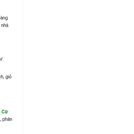
hàng
g nhà
ư:
h, giỏ
 Cừ
, phân