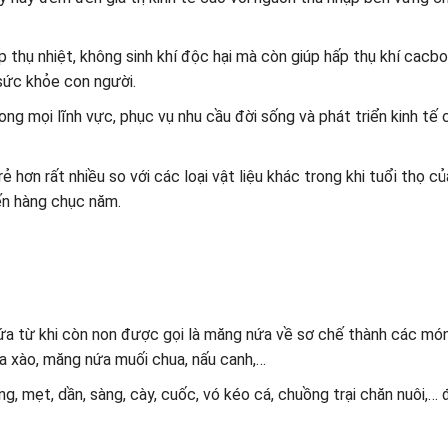
p thụ nhiệt, không sinh khí độc hại mà còn giúp hấp thụ khí cacbo
 sức khỏe con người.
ong mọi lĩnh vực, phục vụ nhu cầu đời sống và phát triển kinh tế 
rẻ hơn rất nhiều so với các loại vật liệu khác trong khi tuổi thọ c
ến hàng chục năm.
ứa từ khi còn non được gọi là măng nứa về sơ chế thành các mó
a xào, măng nứa muối chua, nấu canh,…
g, mẹt, dần, sàng, cày, cuốc, vó kéo cá, chuồng trại chăn nuôi,…