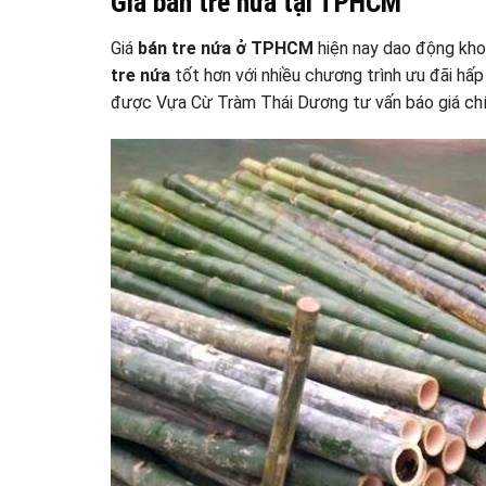
Giá bán tre nứa tại TPHCM
Giá
bán tre nứa ở TPHCM
hiện nay dao động kho
tre nứa
tốt hơn với nhiều chương trình ưu đãi hấp
được Vựa Cừ Tràm Thái Dương tư vấn báo giá chí