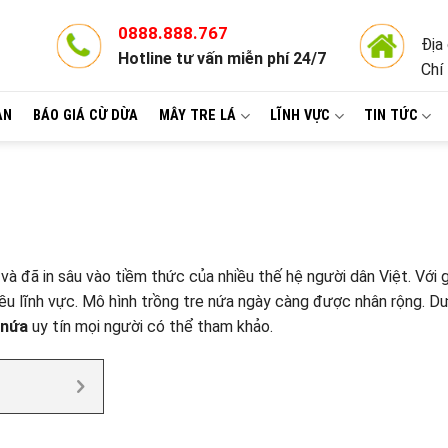
0888.888.767
Địa
Hotline tư vấn miễn phí 24/7
Chí
ÀN
BÁO GIÁ CỪ DỪA
MÂY TRE LÁ
LĨNH VỰC
TIN TỨC
à đã in sâu vào tiềm thức của nhiều thế hệ người dân Việt. Với gi
iều lĩnh vực. Mô hình trồng tre nứa ngày càng được nhân rộng. D
 nứa
uy tín mọi người có thể tham khảo.