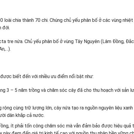
 loài chia thành 70 chi. Chúng chủ yếu phân bố ở các vùng nhiệt
 đới.
cta tre nứa. Chủ yếu phân bố ở vùng Tây Nguyên (Lâm Đồng, Đắc
n,…).
 được biết đến với nhiều ưu điểm nổi bật như:
oảng 3 – 5 năm trồng và chăm sóc cây đã cho thu hoạch với sản l
ng rộng cùng trữ lượng lớn, cây nứa tạo ra nguồn nguyên liệu xanh
ười dân khắp cả nước.
trồng, ít phải tốn công chăm sóc mà vẫn đảm bảo được hiệu quả 
 cây này đem đến giá trị kinh tế cao với nguồn thu nhập bền vững c