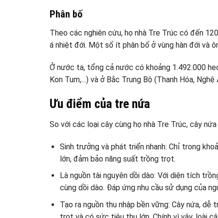
Phân bố
Theo các nghiên cứu, họ nhà Tre Trúc có đến 1200
á nhiệt đới. Một số ít phân bố ở vùng hàn đới và ôn
Ở nước ta, tổng cả nước có khoảng 1.492.000 he
Kon Tum,…) và ở Bắc Trung Bộ (Thanh Hóa, Nghệ A
Ưu điểm của tre nứa
So với các loại cây cùng họ nhà Tre Trúc, cây nứa
Sinh trưởng và phát triển nhanh: Chỉ trong kh
lớn, đảm bảo năng suất trồng trọt.
Là nguồn tài nguyên dồi dào: Với diện tích trồ
cùng dồi dào. Đáp ứng nhu cầu sử dụng của ng
Tạo ra nguồn thu nhập bền vững: Cây nứa, dễ 
trọt và có sức tiêu thụ lớn. Chính vì vậy, loài