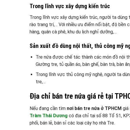
Trong lĩnh vực xây dựng kiến trúc
Trong lĩnh vực xây dựng kiến trúc, người ta dùng 
rào trang trí,… Với nhiều ưu điểm nổi bật, độ bền
hàng, quán cà phê, khu du lịch nghỉ dưỡng,…
Sản xuất đồ dùng nội thất, thủ công mỹ n
Tre nứa được chế tác thành các món đồ nội th
Giường tre, tủ quần áo, bàn ghế, bàn trà, bàn ăn
Trong lĩnh vực thủ công mỹ nghệ, người ta dùng 
tre,…
Địa chỉ bán tre nứa giá rẻ tại TP
Nếu đang cần tìm
nơi bán tre nứa ở TPHCM
giá
Tràm Thái Dương
có địa chỉ tại số 88 Tổ 51, K
phối, bán lẻ, bán sỉ các loại cây họ nhà Tre.