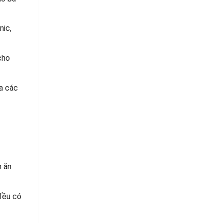
nic,
cho
ủa các
n ăn
 đều có