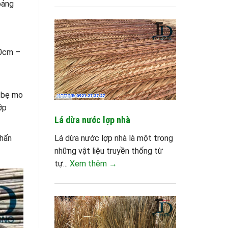
oảng
10cm –
i bẹ mo
ớp
Lá dừa nước lợp nhà
phấn
Lá dừa nước lợp nhà là một trong
những vật liệu truyền thống từ
tự...
Xem thêm →