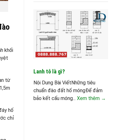
đào
h khối
uyệt
Lanh tô là gì?
ạn từ
Nội Dung Bài ViếtNhững tiêu
 1,5m
chuẩn đào đất hố móngĐể đảm
bảo kết cấu móng...
Xem thêm →
 đáy hố
ước chỉ