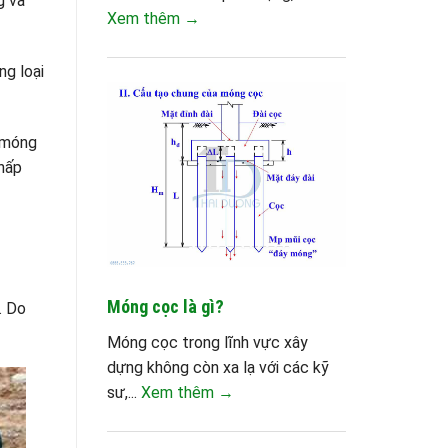
g và
Xem thêm →
ng loại
ố móng
thấp
Móng cọc là gì?
. Do
Móng cọc trong lĩnh vực xây
dựng không còn xa lạ với các kỹ
sư,...
Xem thêm →