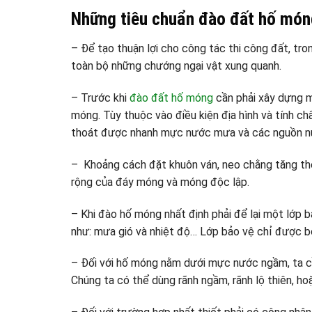
Những tiêu chuẩn đào đất hố món
– Để tạo thuận lợi cho công tác thi công đất, tro
toàn bộ những chướng ngại vật xung quanh.
– Trước khi
đào đất hố móng
cần phải xây dựng 
móng. Tùy thuộc vào điều kiện địa hình và tính c
thoát được nhanh mực nước mưa và các nguồn n
– Khoảng cách đặt khuôn ván, neo chằng tăng thê
rộng của đáy móng và móng độc lập.
– Khi đào hố móng nhất định phải để lại một lớp b
như: mưa gió và nhiệt độ… Lớp bảo vệ chỉ được bỏ 
– Đối với hố móng nằm dưới mực nước ngầm, ta 
Chúng ta có thể dùng rãnh ngầm, rãnh lộ thiên, 