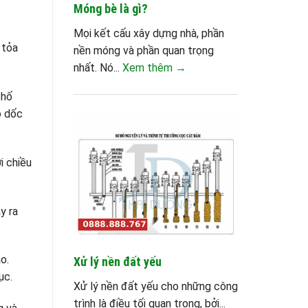
Móng bè là gì?
Mọi kết cấu xây dựng nhà, phần
 tỏa
nền móng và phần quan trọng
nhất. Nó...
Xem thêm →
 hố
ộ dốc
i chiều
y ra
o.
Xử lý nền đất yếu
ục.
Xử lý nền đất yếu cho những công
trình là điều tối quan trọng, bởi...