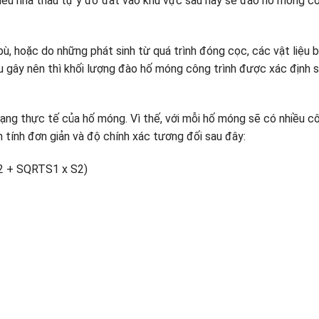
nếu nhà thầu tự ý đổ đất vào khu vực sau này sẽ đào hố móng c
ù, hoặc do những phát sinh từ quá trình đóng cọc, các vật liệu 
ầu gây nên thì khối lượng đào hố móng công trình được xác định 
ạng thực tế của hố móng. Vì thế, với mỗi hố móng sẽ có nhiều c
tính đơn giản và độ chính xác tương đối sau đây:
S2 + SQRTS1 x S2)