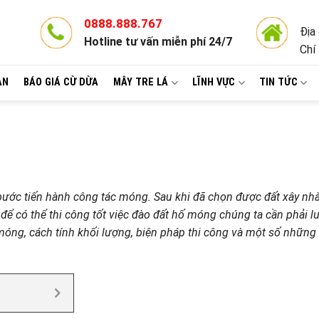
0888.888.767
Địa
Hotline tư vấn miễn phí 24/7
Chí
ÀN
BÁO GIÁ CỪ DỪA
MÂY TRE LÁ
LĨNH VỰC
TIN TỨC
 bước tiến hành công tác móng. Sau khi đã chọn được đất xây nh
à để có thể thi công tốt việc đào đất hố móng chúng ta cần phải l
móng, cách tính khối lượng, biện pháp thi công và một số những