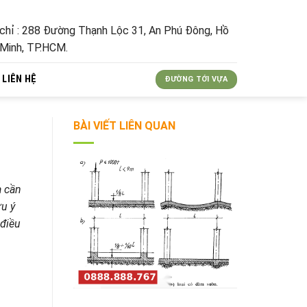
 chỉ : 288 Đường Thạnh Lộc 31, An Phú Đông, Hồ
 Minh, TP.HCM.
LIÊN HỆ
ĐƯỜNG TỚI VỰA
BÀI VIẾT LIÊN QUAN
à cần
ưu ý
 điều