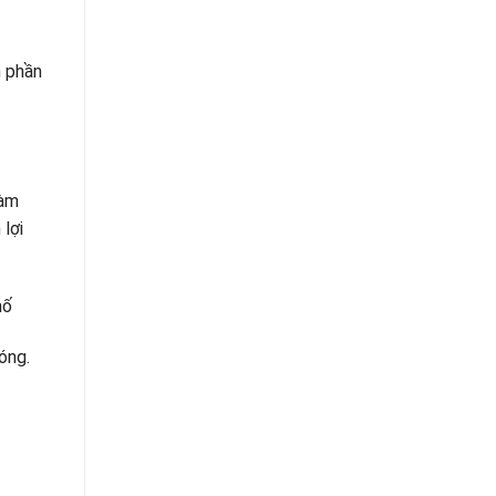
h phần
làm
lợi
hố
óng.