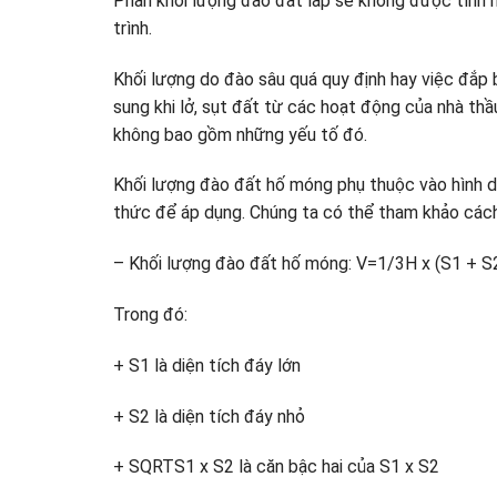
Phần khối lượng đào đất lấp sẽ không được tính 
trình.
Khối lượng do đào sâu quá quy định hay việc đắp b
sung khi lở, sụt đất từ các hoạt động của nhà th
không bao gồm những yếu tố đó.
Khối lượng đào đất hố móng phụ thuộc vào hình d
thức để áp dụng. Chúng ta có thể tham khảo cách 
– Khối lượng đào đất hố móng: V=1/3H x (S1 + 
Trong đó:
+ S1 là diện tích đáy lớn
+ S2 là diện tích đáy nhỏ
+ SQRTS1 x S2 là căn bậc hai của S1 x S2