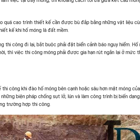
 làm việc tại đáy móng, thì khoảng cách tối đa giữa kết cấu món
o quá cao trình thiết kế cần được bù đắp bằng những vật liệu cù
hiết kế khi hố móng là đất mềm.
 thi công đi lại, bắt buộc phải đặt biển cảnh báo nguy hiểm. H
, thì việc thi công móng phải được gia hạn rút ngắn lại ở mức 
 kế thi công khi đào hố móng bên cạnh hoặc sâu hơn mặt móng của
những biện pháp chống sụt lở, lún và làm công trình bị biến dạng
ng trường hợp thi công.