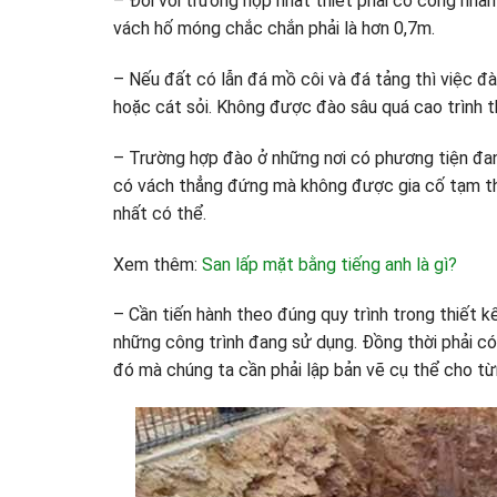
– Đối với trường hợp nhất thiết phải có công nhân
vách hố móng chắc chắn phải là hơn 0,7m.
– Nếu đất có lẫn đá mồ côi và đá tảng thì việc đà
hoặc cát sỏi. Không được đào sâu quá cao trình t
– Trường hợp đào ở những nơi có phương tiện đang
có vách thẳng đứng mà không được gia cố tạm thời
nhất có thể.
Xem thêm:
San lấp mặt bằng tiếng anh là gì?
– Cần tiến hành theo đúng quy trình trong thiết
những công trình đang sử dụng. Đồng thời phải có 
đó mà chúng ta cần phải lập bản vẽ cụ thể cho từ