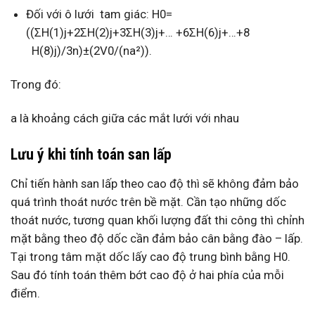
Đối với ô lưới tam giác: H0=
((ΣH(1)j+2ΣH(2)j+3ΣH(3)j+… +6ΣH(6)j+…+8
H(8)j)/3n)±(2V0/(na²)).
Trong đó:
a là khoảng cách giữa các mắt lưới với nhau
Lưu ý khi tính toán san lấp
Chỉ tiến hành san lấp theo cao độ thì sẽ không đảm bảo
quá trình thoát nước trên bề mặt. Cần tạo những dốc
thoát nước, tương quan khối lượng đất thi công thì chỉnh
mặt bằng theo độ dốc cần đảm bảo cân bằng đào – lấp.
Tại trong tâm mặt dốc lấy cao độ trung bình bằng H0.
Sau đó tính toán thêm bớt cao độ ở hai phía của mỗi
điểm.