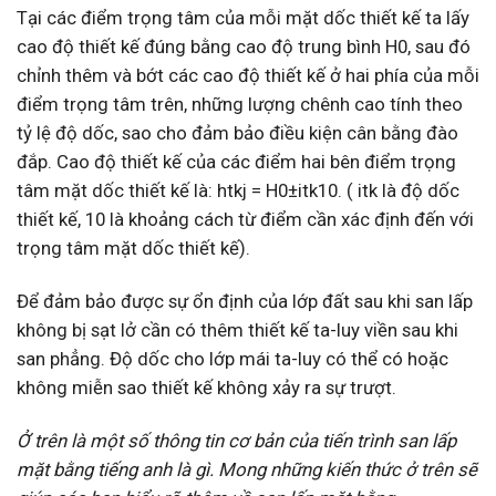
Tại các điểm trọng tâm của mỗi mặt dốc thiết kế ta lấy
cao độ thiết kế đúng bằng cao độ trung bình H0, sau đó
chỉnh thêm và bớt các cao độ thiết kế ở hai phía của mỗi
điểm trọng tâm trên, những lượng chênh cao tính theo
tỷ lệ độ dốc, sao cho đảm bảo điều kiện cân bằng đào
đắp. Cao độ thiết kế của các điểm hai bên điểm trọng
tâm mặt dốc thiết kế là: htkj = H0±itk10. ( itk là độ dốc
thiết kế, 10 là khoảng cách từ điểm cần xác định đến với
trọng tâm mặt dốc thiết kế).
Để đảm bảo được sự ổn định của lớp đất sau khi san lấp
không bị sạt lở cần có thêm thiết kế ta-luy viền sau khi
san phẳng. Độ dốc cho lớp mái ta-luy có thể có hoặc
không miễn sao thiết kế không xảy ra sự trượt.
Ở trên là một số thông tin cơ bản của tiến trình san lấp
mặt bằng tiếng anh là gì. Mong những kiến thức ở trên sẽ