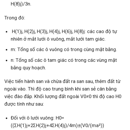
H(8)j)/3n.
Trong đó:
H(1)j, H(2)j, H(3)j, H(4)j, H(6)j, H(8)j: các cao độ tự
nhiên ở mắt lưới ô vuông, mắt lưới tam giác.
m: Tổng số các ô vuông có trong cùng mặt bằng.
n: Tổng số các ô tam giác có trong các vùng mặt
bằng quy hoạch.
Việc tiến hành san và chừa đất ra san sau, thêm đất từ
ngoài vào. Thì độ cao trung bình khi san sẻ cân bằng
việc đào đắp. Khối lượng đất ngoài V0≠0 thì độ cao H0
được tính như sau:
Đối với ô lưới vuông: H0=
((ΣH(1)j+2ΣH(2)j+4ΣH(4)j)/4m)±(V0/(ma²))