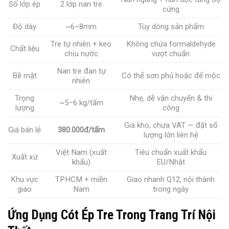
Số lớp ép
2 lớp nan tre
cứng
Độ dày
~6–8mm
Tùy dòng sản phẩm
Tre tự nhiên + keo
Không chứa formaldehyde
Chất liệu
chịu nước
vượt chuẩn
Nan tre đan tự
Bề mặt
Có thể sơn phủ hoặc để mộc
nhiên
Trọng
Nhẹ, dễ vận chuyển & thi
~5–6 kg/tấm
lượng
công
Giá kho, chưa VAT — đặt số
Giá bán lẻ
380.000đ/tấm
lượng lớn liên hệ
Việt Nam (xuất
Tiêu chuẩn xuất khẩu
Xuất xứ
khẩu)
EU/Nhật
Khu vực
TPHCM + miền
Giao nhanh Q12, nội thành
giao
Nam
trong ngày
Ứng Dụng Cót Ép Tre Trong Trang Trí Nội