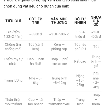
chọn đúng vật liệu cho dự án của bạn:
NHỰA
CÓT ÉP
VÁN MDF
GỖ TỰ
TIÊU CHÍ
GIẢ
TRE
THƯỜNG
NHIÊN
GỖ
Giá (tấm
1,5–4
~250–
~380k đ
~350–500k đ
1,22×2,44m)
triệu đ
400k đ
Chống ẩm,
Tốt (xử lý
Kém —
Tốt nếu
Tốt
chống mối
keo)
phồng rộp
phủ PU
Trung
Thẩm mỹ tự
Cao — nan
Thấp — phủ
Rất cao
bình —
nhiên
tre thật
melamine
giả
Rất
Nặng
Nhẹ ~5–
Trung bình
nhẹ
Trọng lượng
~15–
6kg
~8–12kg
~3–
25kg
4kg
Thấp
Thân thiện
Cao — tái
Thấp —
Trung
—
môi trường
tạo nhanh
formaldehyde
bình
nhựa