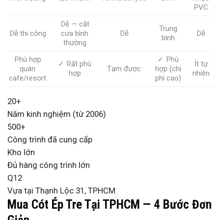
PVC
Dễ — cắt
Trung
Dễ thi công
cưa bình
Dễ
Dễ
bình
thường
Phù hợp
✓ Phù
✓ Rất phù
Ít tự
quán
Tạm được
hợp (chi
hợp
nhiên
cafe/resort
phí cao)
20+
Năm kinh nghiệm (từ 2006)
500+
Công trình đã cung cấp
Kho lớn
Đủ hàng công trình lớn
Q12
Vựa tại Thạnh Lộc 31, TPHCM
Mua Cót Ép Tre Tại TPHCM — 4 Bước Đơn