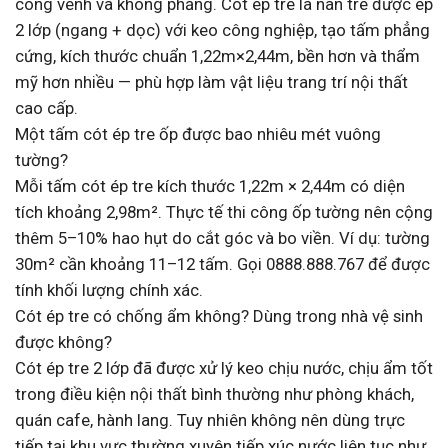
cong vênh và không phẳng. Cót ép tre là nan tre được ép
2 lớp (ngang + dọc) với keo công nghiệp, tạo tấm phẳng
cứng, kích thước chuẩn 1,22m×2,44m, bền hơn và thẩm
mỹ hơn nhiều — phù hợp làm vật liệu trang trí nội thất
cao cấp.
Một tấm cót ép tre ốp được bao nhiêu mét vuông
tường?
Mỗi tấm cót ép tre kích thước 1,22m × 2,44m có diện
tích khoảng 2,98m². Thực tế thi công ốp tường nên cộng
thêm 5–10% hao hụt do cắt góc và bo viền. Ví dụ: tường
30m² cần khoảng 11–12 tấm. Gọi 0888.888.767 để được
tính khối lượng chính xác.
Cót ép tre có chống ẩm không? Dùng trong nhà vệ sinh
được không?
Cót ép tre 2 lớp đã được xử lý keo chịu nước, chịu ẩm tốt
trong điều kiện nội thất bình thường như phòng khách,
quán cafe, hành lang. Tuy nhiên không nên dùng trực
tiếp tại khu vực thường xuyên tiếp xúc nước liên tục như