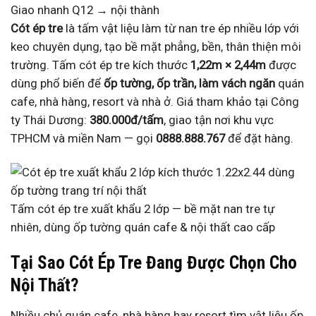
Giao nhanh Q12 → nội thành
Cót ép tre
là tấm vật liệu làm từ nan tre ép nhiều lớp với
keo chuyên dụng, tạo bề mặt phẳng, bền, thân thiện môi
trường. Tấm cót ép tre kích thước
1,22m × 2,44m
được
dùng phổ biến để
ốp tường, ốp trần, làm vách ngăn
quán
cafe, nhà hàng, resort và nhà ở. Giá tham khảo tại Công
ty Thái Dương:
380.000đ/tấm
, giao tận nơi khu vực
TPHCM và miền Nam — gọi
0888.888.767
để đặt hàng.
Tấm cót ép tre xuất khẩu 2 lớp — bề mặt nan tre tự
nhiên, dùng ốp tường quán cafe & nội thất cao cấp
Tại Sao Cót Ép Tre Đang Được Chọn Cho
Nội Thất?
Nhiều chủ quán cafe, nhà hàng hay resort tìm vật liệu ốp