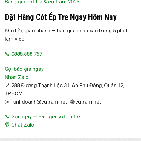
Bảng giá cót tre & cừ tràm 2025
Đặt Hàng Cót Ép Tre Ngay Hôm Nay
Kho lớn, giao nhanh — báo giá chính xác trong 5 phút
làm việc
📞 0888.888.767
Gọi báo giá ngay
Nhắn Zalo
📍 288 Đường Thạnh Lộc 31, An Phú Đông, Quận 12,
TP.HCM
✉️ kinhdoanh@cutram.net · 🌐 cutram.net
📞 Gọi ngay — Báo giá cót ép tre
💬 Chat Zalo