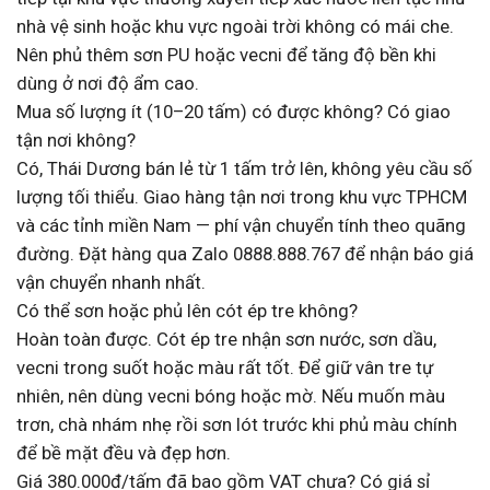
nhà vệ sinh hoặc khu vực ngoài trời không có mái che.
Nên phủ thêm sơn PU hoặc vecni để tăng độ bền khi
dùng ở nơi độ ẩm cao.
Mua số lượng ít (10–20 tấm) có được không? Có giao
tận nơi không?
Có, Thái Dương bán lẻ từ 1 tấm trở lên, không yêu cầu số
lượng tối thiểu. Giao hàng tận nơi trong khu vực TPHCM
và các tỉnh miền Nam — phí vận chuyển tính theo quãng
đường. Đặt hàng qua Zalo 0888.888.767 để nhận báo giá
vận chuyển nhanh nhất.
Có thể sơn hoặc phủ lên cót ép tre không?
Hoàn toàn được. Cót ép tre nhận sơn nước, sơn dầu,
vecni trong suốt hoặc màu rất tốt. Để giữ vân tre tự
nhiên, nên dùng vecni bóng hoặc mờ. Nếu muốn màu
trơn, chà nhám nhẹ rồi sơn lót trước khi phủ màu chính
để bề mặt đều và đẹp hơn.
Giá 380.000đ/tấm đã bao gồm VAT chưa? Có giá sỉ