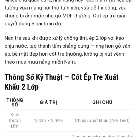
tường vừa mang hơi thở tự nhiên, vừa dễ thi công, vừa
không bị ẩm mốc như gỗ MDF thường. Cót ép tre giải
quyết đúng 3 bài toán đó.
Nan tre sau khi được xử lý chống ẩm, ép 2 lớp với keo
chịu nước, tạo thành tấm phẳng cứng — nhẹ hơn gỗ ván
ép, bề mặt đẹp hơn cót tre thường, không bị nứt vênh
theo mùa mưa nắng miền Nam.
Thông Số Kỹ Thuật — Cót Ép Tre Xuất
Khẩu 2 Lớp
THÔNG
GIÁ TRỊ
GHI CHÚ
SỐ
Kích
thước
1,22m × 2,44m
Chuẩn xuất khẩu (4×8 feet)
tấm
Nan ngang + nan dọc tăng độ