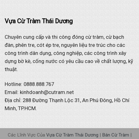
Vựa Cừ Tràm Thái Dương
Chuyên cung cấp và thi công đóng cừ tràm, cừ bạch
đàn, phên tre, cót ép tre, nguyên liệu tre trúc cho các
công trình dân dụng, công nghiệp, các công trình xây
dựng bờ kè, cống nước có yêu cầu cao về chất lượng, kỹ
thuật.
Hotline: 0888.888.767
Email: kinhdoanh@cutram.net
Địa chỉ: 288 Đường Thạnh Lộc 31, An Phú Đông, Hồ Chí
Minh, TP.HCM.
Các Lĩnh Vực Của
Vựa Cừ Tràm Thái Dương
|
Bán Cừ Tràm
|